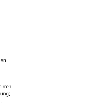
e
gen
irren.
ung;
.