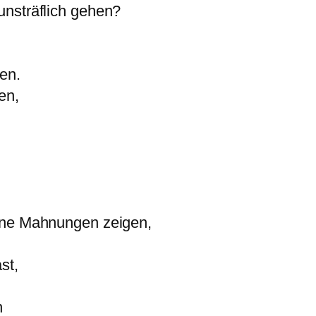
unsträflich gehen?
en.
en,
ine Mahnungen zeigen,
st,
n