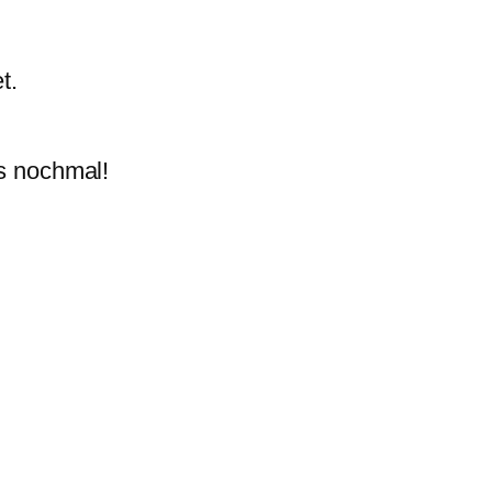
t.
s nochmal!